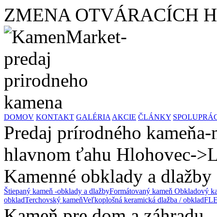
ZMENA OTVÁRACÍCH HODÍ
DOMOV
KONTAKT
GALÉRIA
AKCIE
ČLÁNKY
SPOLUPRÁ
Predaj prírodného kameňa-n
hlavnom ťahu Hlohovec->L
Kamenné obklady a dlažby
Štiepaný kameň -obklady a dlažby
Formátovaný kameň
Obkladový ka
obklad
Terchovský kameň
Veľkoplošná keramická dlažba / obklad
FLE
Kameň pre dom a záhradu