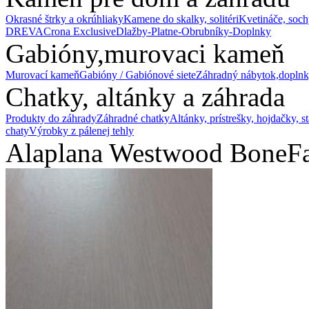
Okrasné štrky a okrúhliaky
Kamene do skalky, solitéri
Kvetináče, soch
DREVA
Crona Exclusive
Dlažby-Platne-Obrubníky-Doplnky
Gabióny,murovaci kameň
Murovací kameň
Gabióny / Gabiónové siete
Záhradný nábytok,doplnk
Chatky, altánky a záhrada
Produkty do záhrady
Záhradné chatky
Altánky, prístrešky, hojdačky, s
chaty
Výrobky z pálenej tehly
Alaplana Westwood Bone
F