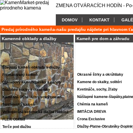
ZMENA OTVÁRACÍCH HODÍN - Po-P
DOMOV
KONTAKT
GALÉ
Predaj prírodného kameňa-našu predajňu nájdete pri hlavnom ť
Kamenné obklady a dlažby
Kameň pre dom a záhradu
Štiepaný kameň -obklady a dlažby
Okrasné štrky a okrúhliaky
Formátovaný kameň
Kamene do skalky, solitéri
Obkladový kameň- pásiky a panely
Kvetináče, sochy, žľaby
Dlažobné kocky a obrubníky
Nášlapné kamene-šlapáky,platn
Kamenná Dýha - Ultratenký obklad
Chémia na kameň
Terchovský kameň
IMITÁCIA DREVA
Veľkoplošná keramická dlažba / obklad
Crona Exclusive
FLEXI Obklad
Dlažby-Platne-Obrubníky-Doplnk
Terče pod dlažbu