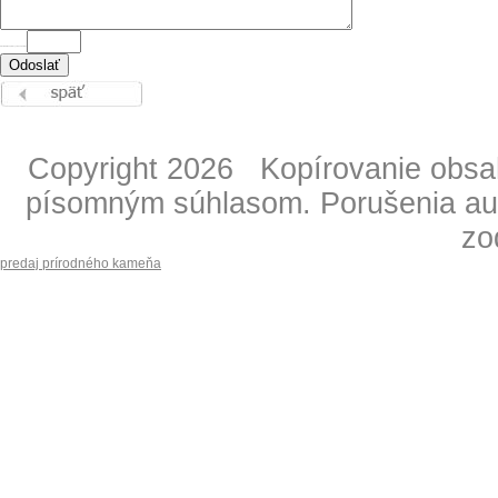
ANTISPAM - napíšte výsledok "2 krát 2" =
Copyright 2026 Kopírovanie obsahu
písomným súhlasom. Porušenia aut
zo
predaj prírodného kameňa