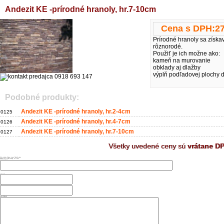
Andezit KE -prírodné hranoly, hr.7-10cm
Cena s DPH:
27
Prírodné hranoly sa získav
rôznorodé.
Použiť je ich možne ako:
kameň na murovanie
obklady aj dlažby
výplň podľadovej plochy 
Podobné produkty:
Andezit KE -prírodné hranoly, hr.2-4cm
0125
Andezit KE -prírodné hranoly, hr.4-7cm
0126
Andezit KE -prírodné hranoly, hr.7-10cm
0127
Všetky uvedené ceny sú
vrátane D
Máte otázku ohľadom tovaru? Napíšte nám
Andezit KE -prírodné hranoly, hr.7-10cm
Vaše meno a priezvisko
Telefónne číslo
Email:
Vaša požiadavka