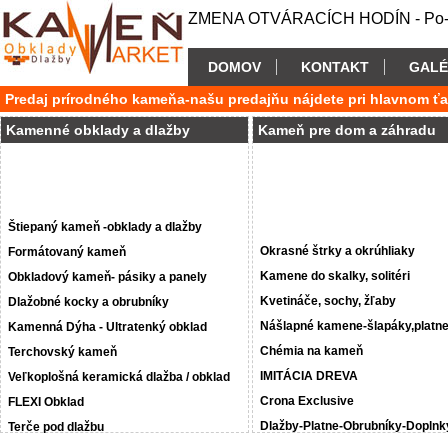
ZMENA OTVÁRACÍCH HODÍN - Po-P
DOMOV
KONTAKT
GALÉ
Predaj prírodného kameňa-našu predajňu nájdete pri hlavnom ť
Kamenné obklady a dlažby
Kameň pre dom a záhradu
Štiepaný kameň -obklady a dlažby
Okrasné štrky a okrúhliaky
Formátovaný kameň
Kamene do skalky, solitéri
Obkladový kameň- pásiky a panely
Kvetináče, sochy, žľaby
Dlažobné kocky a obrubníky
Nášlapné kamene-šlapáky,platn
Kamenná Dýha - Ultratenký obklad
Chémia na kameň
Terchovský kameň
IMITÁCIA DREVA
Veľkoplošná keramická dlažba / obklad
Crona Exclusive
FLEXI Obklad
Dlažby-Platne-Obrubníky-Doplnk
Terče pod dlažbu