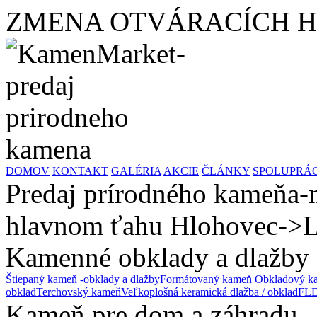
ZMENA OTVÁRACÍCH HODÍ
DOMOV
KONTAKT
GALÉRIA
AKCIE
ČLÁNKY
SPOLUPRÁ
Predaj prírodného kameňa-n
hlavnom ťahu Hlohovec->L
Kamenné obklady a dlažby
Štiepaný kameň -obklady a dlažby
Formátovaný kameň
Obkladový ka
obklad
Terchovský kameň
Veľkoplošná keramická dlažba / obklad
FLE
Kameň pre dom a záhradu