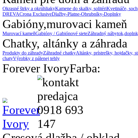
Okrasné štrky a okrúhliaky
Kamene do skalky, solitéri
Kvetináče, soch
DREVA
Crona Exclusive
Dlažby-Platne-Obrubníky-Doplnky
Gabióny,murovaci kameň
Murovací kameň
Gabióny / Gabiónové siete
Záhradný nábytok,doplnk
Chatky, altánky a záhrada
Produkty do záhrady
Záhradné chatky
Altánky, prístrešky, hojdačky, s
chaty
Výrobky z pálenej tehly
Forever Ivory
Farba:
Gresová dlažba / obklad