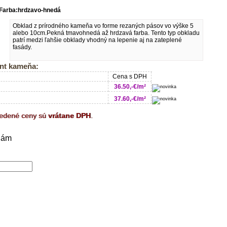
Farba:hrdzavo-hnedá
Obklad z prírodného kameňa vo forme rezaných pásov vo výške 5
alebo 10cm.Pekná tmavohnedá až hrdzavá farba. Tento typ obkladu
patrí medzi ľahšie obklady vhodný na lepenie aj na zateplené
fasády.
nt kameňa:
Cena s DPH
36.50,-€/m²
37.60,-€/m²
vedené ceny sú
vrátane DPH
.
nám