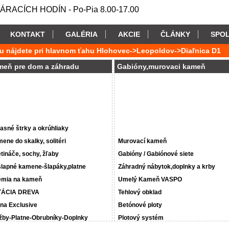
RACÍCH HODÍN - Po-Pia 8.00-17.00
KONTAKT
GALÉRIA
AKCIE
ČLÁNKY
SPO
u nájdete pri hlavnom ťahu Hlohovec->Leopoldov->Diaľnica D1
meň pre dom a záhradu
Gabióny,murovaci kameň
asné štrky a okrúhliaky
ene do skalky, solitéri
Murovací kameň
tináče, sochy, žľaby
Gabióny / Gabiónové siete
lapné kamene-šlapáky,platne
Záhradný nábytok,doplnky a krby
mia na kameň
Umelý Kameň VASPO
TÁCIA DREVA
Tehlový obklad
na Exclusive
Betónové ploty
žby-Platne-Obrubníky-Doplnky
Plotový systém