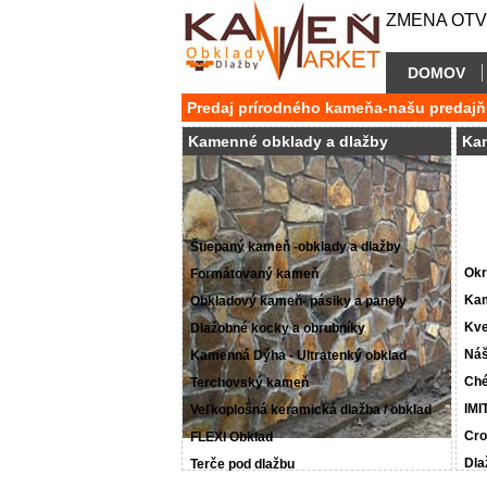
ZMENA OTVÁ
DOMOV
Predaj prírodného kameňa-našu predajň
Kamenné obklady a dlažby
Ka
Štiepaný kameň -obklady a dlažby
Okr
Formátovaný kameň
Kam
Obkladový kameň- pásiky a panely
Kve
Dlažobné kocky a obrubníky
Náš
Kamenná Dýha - Ultratenký obklad
Ché
Terchovský kameň
IMI
Veľkoplošná keramická dlažba / obklad
Cro
FLEXI Obklad
Dla
Terče pod dlažbu