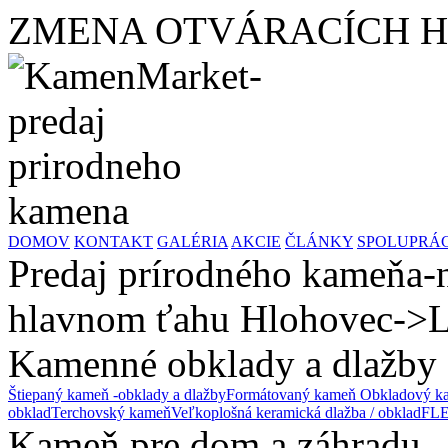
ZMENA OTVÁRACÍCH HODÍ
DOMOV
KONTAKT
GALÉRIA
AKCIE
ČLÁNKY
SPOLUPRÁ
Predaj prírodného kameňa-n
hlavnom ťahu Hlohovec->L
Kamenné obklady a dlažby
Štiepaný kameň -obklady a dlažby
Formátovaný kameň
Obkladový ka
obklad
Terchovský kameň
Veľkoplošná keramická dlažba / obklad
FLE
Kameň pre dom a záhradu