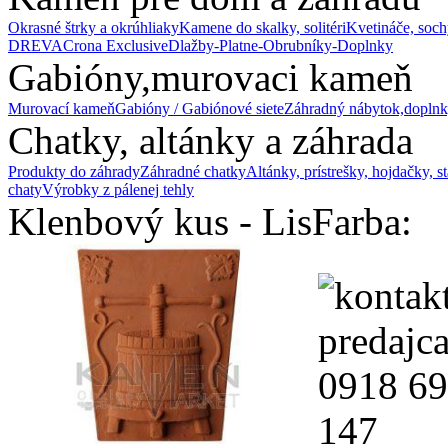
Okrasné štrky a okrúhliaky
Kamene do skalky, solitéri
Kvetináče, soch
DREVA
Crona Exclusive
Dlažby-Platne-Obrubníky-Doplnky
Gabióny,murovaci kameň
Murovací kameň
Gabióny / Gabiónové siete
Záhradný nábytok,doplnk
Chatky, altánky a záhrada
Produkty do záhrady
Záhradné chatky
Altánky, prístrešky, hojdačky, s
chaty
Výrobky z pálenej tehly
Klenbový kus - Lis
Farba: