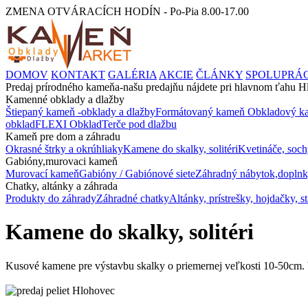
ZMENA OTVÁRACÍCH HODÍN - Po-Pia 8.00-17.00
DOMOV
KONTAKT
GALÉRIA
AKCIE
ČLÁNKY
SPOLUPRÁ
Predaj prírodného kameňa-našu predajňu nájdete pri hlavnom ťahu
Kamenné obklady a dlažby
Štiepaný kameň -obklady a dlažby
Formátovaný kameň
Obkladový ka
obklad
FLEXI Obklad
Terče pod dlažbu
Kameň pre dom a záhradu
Okrasné štrky a okrúhliaky
Kamene do skalky, solitéri
Kvetináče, soch
Gabióny,murovaci kameň
Murovací kameň
Gabióny / Gabiónové siete
Záhradný nábytok,doplnk
Chatky, altánky a záhrada
Produkty do záhrady
Záhradné chatky
Altánky, prístrešky, hojdačky, s
Kamene do skalky, solitéri
Kusové kamene pre výstavbu skalky o priemernej veľkosti 10-50cm. V