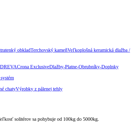
ratenký obklad
Terchovský kameň
Veľkoplošná keramická dlažba /
 DREVA
Crona Exclusive
Dlažby-Platne-Obrubníky-Doplnky
 systém
né chaty
Výrobky z pálenej tehly
Veľkosť solitérov sa pohybuje od 100kg do 5000kg.