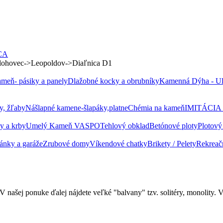
CA
 Hlohovec->Leopoldov->Diaľnica D1
meň- pásiky a panely
Dlažobné kocky a obrubníky
Kamenná Dýha - Ult
y, žľaby
Nášlapné kamene-šlapáky,platne
Chémia na kameň
IMITÁCIA
y a krby
Umelý Kameň VASPO
Tehlový obklad
Betónové ploty
Plotový
tánky a garáže
Zrubové domy
Víkendové chatky
Brikety / Pelety
Rekreač
 našej ponuke ďalej nájdete veľké "balvany" tzv. solitéry, monolity. 