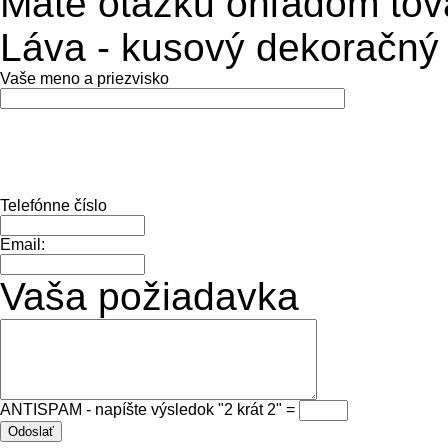
Máte otázku ohľadom tov
Láva - kusový dekoračn
Vaše meno a priezvisko
Telefónne číslo
Email:
Vaša požiadavka
ANTISPAM - napíšte výsledok "2 krát 2" =