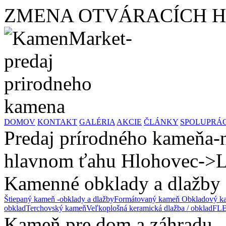
ZMENA OTVÁRACÍCH HODÍ
DOMOV
KONTAKT
GALÉRIA
AKCIE
ČLÁNKY
SPOLUPRÁ
Predaj prírodného kameňa-n
hlavnom ťahu Hlohovec->L
Kamenné obklady a dlažby
Štiepaný kameň -obklady a dlažby
Formátovaný kameň
Obkladový ka
obklad
Terchovský kameň
Veľkoplošná keramická dlažba / obklad
FLE
Kameň pre dom a záhradu