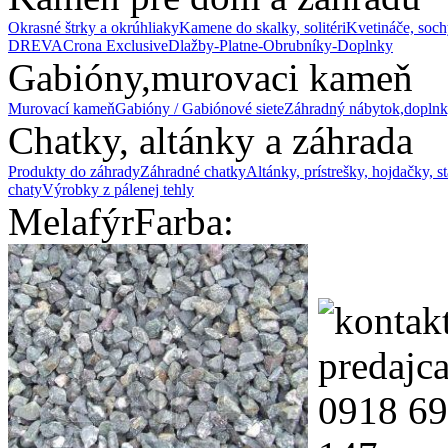
Okrasné štrky a okrúhliaky
Kamene do skalky, solitéri
Kvetináče, soch
DREVA
Crona Exclusive
Dlažby-Platne-Obrubníky-Doplnky
Gabióny,murovaci kameň
Murovací kameň
Gabióny / Gabiónové siete
Záhradný nábytok,doplnk
Chatky, altánky a záhrada
Produkty do záhrady
Záhradné chatky
Altánky, prístrešky, hojdačky, s
chaty
Výrobky z pálenej tehly
Melafýr
Farba: