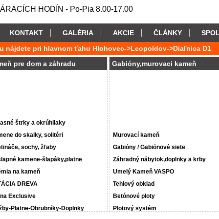
RACÍCH HODÍN - Po-Pia 8.00-17.00
KONTAKT
GALÉRIA
AKCIE
ČLÁNKY
SPO
u nájdete pri hlavnom ťahu Hlohovec->Leopoldov->Diaľnica D1
meň pre dom a záhradu
Gabióny,murovaci kameň
asné štrky a okrúhliaky
ene do skalky, solitéri
Murovací kameň
tináče, sochy, žľaby
Gabióny / Gabiónové siete
lapné kamene-šlapáky,platne
Záhradný nábytok,doplnky a krby
mia na kameň
Umelý Kameň VASPO
TÁCIA DREVA
Tehlový obklad
na Exclusive
Betónové ploty
žby-Platne-Obrubníky-Doplnky
Plotový systém