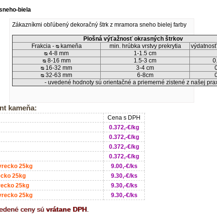
sneho-biela
Zákazníkmi obľúbený dekoračný štrk z mramora sneho bielej farby
Plošná výťažnosť okrasných štrkov
Frakcia - ᴓ kameňa
min. hrúbka vrstvy prekrytia
výdatnosť
ᴓ 4-8 mm
1-1.5 cm
ᴓ 8-16 mm
1.5-3 cm
0
ᴓ 16-32 mm
3-4 cm
ᴓ 32-63 mm
6-8cm
- uvedené hodnoty sú orientačné a priemerné zistené z našej pra
nt kameňa:
Cena s DPH
0.372,-€/kg
0.372,-€/kg
0.372,-€/kg
0.372,-€/kg
vrecko 25kg
9.00,-€/ks
ecko 25kg
9.30,-€/ks
recko 25kg
9.30,-€/ks
vrecko 25kg
9.30,-€/ks
vedené ceny sú
vrátane DPH
.