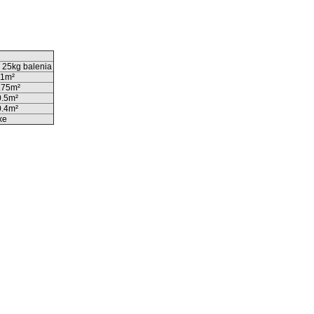
 25kg balenia
1m²
.75m²
0.5m²
0.4m²
xe