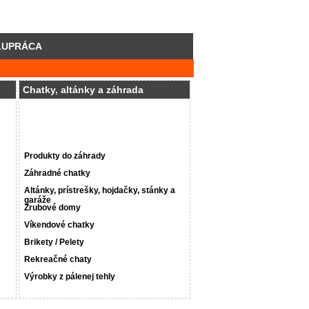
LUPRÁCA
Chatky, altánky a záhrada
Produkty do záhrady
Záhradné chatky
Altánky, prístrešky, hojdačky, stánky a
garáže
Zrubové domy
Víkendové chatky
Brikety / Pelety
Rekreačné chaty
Výrobky z pálenej tehly