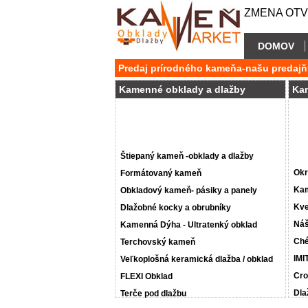
ZMENA OTVÁ
DOMOV
Predaj prírodného kameňa-našu predajň
Kamenné obklady a dlažby
Ka
Štiepaný kameň -obklady a dlažby
Okr
Formátovaný kameň
Kam
Obkladový kameň- pásiky a panely
Kve
Dlažobné kocky a obrubníky
Náš
Kamenná Dýha - Ultratenký obklad
Ché
Terchovský kameň
IMI
Veľkoplošná keramická dlažba / obklad
Cro
FLEXI Obklad
Dla
Terče pod dlažbu