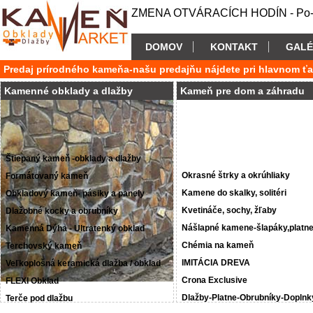
ZMENA OTVÁRACÍCH HODÍN - Po-P
DOMOV
KONTAKT
GALÉ
Predaj prírodného kameňa-našu predajňu nájdete pri hlavnom ť
Kamenné obklady a dlažby
Kameň pre dom a záhradu
Štiepaný kameň -obklady a dlažby
Okrasné štrky a okrúhliaky
Formátovaný kameň
Kamene do skalky, solitéri
Obkladový kameň- pásiky a panely
Kvetináče, sochy, žľaby
Dlažobné kocky a obrubníky
Nášlapné kamene-šlapáky,platn
Kamenná Dýha - Ultratenký obklad
Chémia na kameň
Terchovský kameň
IMITÁCIA DREVA
Veľkoplošná keramická dlažba / obklad
Crona Exclusive
FLEXI Obklad
Dlažby-Platne-Obrubníky-Doplnk
Terče pod dlažbu