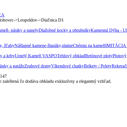
CA
 Hlohovec->Leopoldov->Diaľnica D1
meň- pásiky a panely
Dlažobné kocky a obrubníky
Kamenná Dýha - Ult
y, žľaby
Nášlapné kamene-šlapáky,platne
Chémia na kameň
IMITÁCIA
y a krby
Umelý Kameň VASPO
Tehlový obklad
Betónové ploty
Plotový
tánky a garáže
Zrubové domy
Víkendové chatky
Brikety / Pelety
Rekreač
e zaleštená čo dodáva obkladu exkluzívny a elegantný vzhľad.