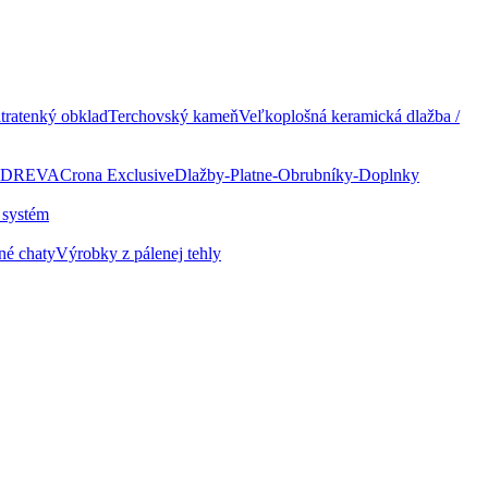
ratenký obklad
Terchovský kameň
Veľkoplošná keramická dlažba /
 DREVA
Crona Exclusive
Dlažby-Platne-Obrubníky-Doplnky
 systém
né chaty
Výrobky z pálenej tehly