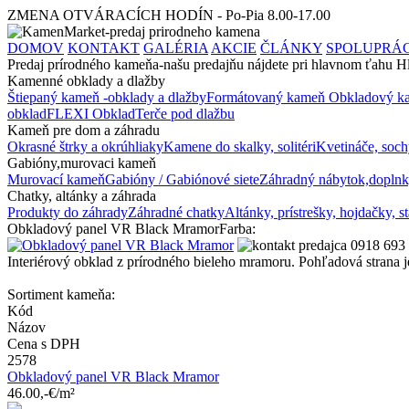
ZMENA OTVÁRACÍCH HODÍN - Po-Pia 8.00-17.00
DOMOV
KONTAKT
GALÉRIA
AKCIE
ČLÁNKY
SPOLUPRÁ
Predaj prírodného kameňa-našu predajňu nájdete pri hlavnom ťahu
Kamenné obklady a dlažby
Štiepaný kameň -obklady a dlažby
Formátovaný kameň
Obkladový ka
obklad
FLEXI Obklad
Terče pod dlažbu
Kameň pre dom a záhradu
Okrasné štrky a okrúhliaky
Kamene do skalky, solitéri
Kvetináče, soch
Gabióny,murovaci kameň
Murovací kameň
Gabióny / Gabiónové siete
Záhradný nábytok,doplnk
Chatky, altánky a záhrada
Produkty do záhrady
Záhradné chatky
Altánky, prístrešky, hojdačky, s
Obkladový panel VR Black Mramor
Farba:
Interiérový obklad z prírodného bieleho mramoru. Pohľadová strana j
Sortiment kameňa:
Kód
Názov
Cena s DPH
2578
Obkladový panel VR Black Mramor
46.00,-€/m²