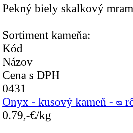
Pekný biely skalkový mram
Sortiment kameňa:
Kód
Názov
Cena s DPH
0431
Onyx - kusový kameň - ᴓ r
0.79,-€/kg