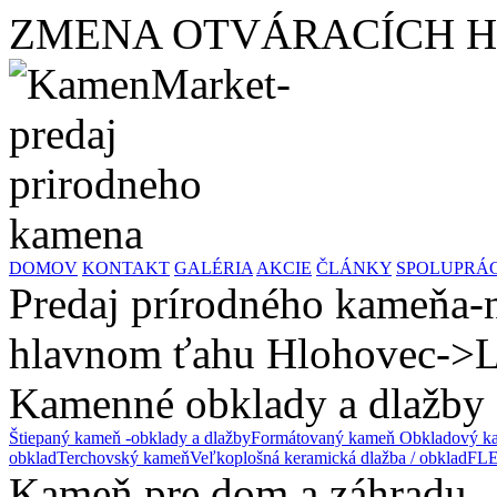
ZMENA OTVÁRACÍCH HODÍ
DOMOV
KONTAKT
GALÉRIA
AKCIE
ČLÁNKY
SPOLUPRÁ
Predaj prírodného kameňa-n
hlavnom ťahu Hlohovec->L
Kamenné obklady a dlažby
Štiepaný kameň -obklady a dlažby
Formátovaný kameň
Obkladový ka
obklad
Terchovský kameň
Veľkoplošná keramická dlažba / obklad
FLE
Kameň pre dom a záhradu