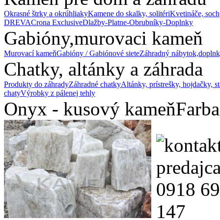
Okrasné štrky a okrúhliaky
Kamene do skalky, solitéri
Kvetináče, soch
DREVA
Crona Exclusive
Dlažby-Platne-Obrubníky-Doplnky
Gabióny,murovaci kameň
Murovací kameň
Gabióny / Gabiónové siete
Záhradný nábytok,doplnk
Chatky, altánky a záhrada
Produkty do záhrady
Záhradné chatky
Altánky, prístrešky, hojdačky, s
chaty
Výrobky z pálenej tehly
Onyx - kusový kameň
Farba