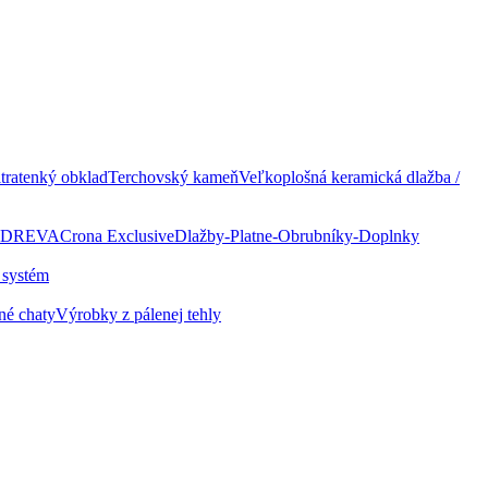
ratenký obklad
Terchovský kameň
Veľkoplošná keramická dlažba /
 DREVA
Crona Exclusive
Dlažby-Platne-Obrubníky-Doplnky
 systém
né chaty
Výrobky z pálenej tehly