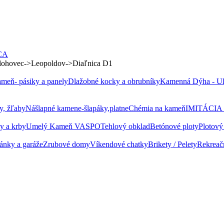
CA
 Hlohovec->Leopoldov->Diaľnica D1
meň- pásiky a panely
Dlažobné kocky a obrubníky
Kamenná Dýha - Ult
y, žľaby
Nášlapné kamene-šlapáky,platne
Chémia na kameň
IMITÁCIA
y a krby
Umelý Kameň VASPO
Tehlový obklad
Betónové ploty
Plotový
tánky a garáže
Zrubové domy
Víkendové chatky
Brikety / Pelety
Rekreač