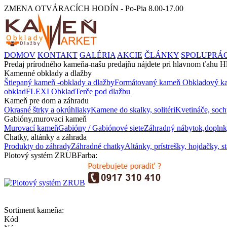
ZMENA OTVÁRACÍCH HODÍN - Po-Pia 8.00-17.00
DOMOV
KONTAKT
GALÉRIA
AKCIE
ČLÁNKY
SPOLUPRÁ
Predaj prírodného kameňa-našu predajňu nájdete pri hlavnom ťahu
Kamenné obklady a dlažby
Štiepaný kameň -obklady a dlažby
Formátovaný kameň
Obkladový ka
obklad
FLEXI Obklad
Terče pod dlažbu
Kameň pre dom a záhradu
Okrasné štrky a okrúhliaky
Kamene do skalky, solitéri
Kvetináče, soch
Gabióny,murovaci kameň
Murovací kameň
Gabióny / Gabiónové siete
Záhradný nábytok,doplnk
Chatky, altánky a záhrada
Produkty do záhrady
Záhradné chatky
Altánky, prístrešky, hojdačky, s
Plotový systém ZRUB
Farba:
Sortiment kameňa:
Kód