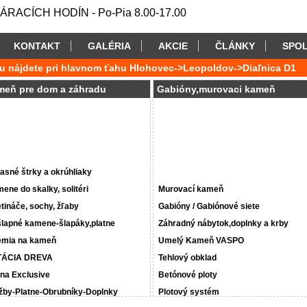
RACÍCH HODÍN - Po-Pia 8.00-17.00
KONTAKT
GALÉRIA
AKCIE
ČLÁNKY
SPO
u nájdete pri hlavnom ťahu Hlohovec->Leopoldov->Diaľnica D1
meň pre dom a záhradu
Gabióny,murovaci kameň
asné štrky a okrúhliaky
ene do skalky, solitéri
Murovací kameň
tináče, sochy, žľaby
Gabióny / Gabiónové siete
lapné kamene-šlapáky,platne
Záhradný nábytok,doplnky a krby
mia na kameň
Umelý Kameň VASPO
TÁCIA DREVA
Tehlový obklad
na Exclusive
Betónové ploty
žby-Platne-Obrubníky-Doplnky
Plotový systém