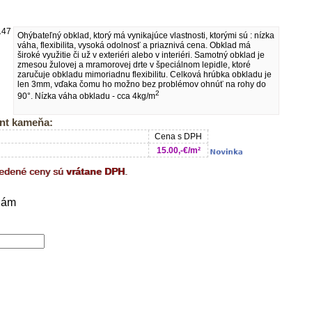
Ohýbateľný obklad, ktorý má vynikajúce vlastnosti, ktorými sú : nízka
váha, flexibilita, vysoká odolnosť a priaznivá cena. Obklad má
široké využitie či už v exteriéri alebo v interiéri. Samotný obklad je
zmesou žulovej a mramorovej drte v špeciálnom lepidle, ktoré
zaručuje obkladu mimoriadnu flexibilitu. Celková hrúbka obkladu je
len 3mm, vďaka čomu ho možno bez problémov ohnúť na rohy do
2
90°. Nízka váha obkladu - cca 4kg/m
nt kameňa:
Cena s DPH
15.00,-€/m²
vedené ceny sú
vrátane DPH
.
nám