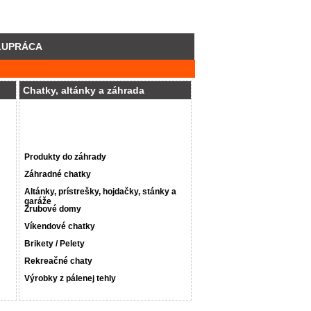
LUPRÁCA
Chatky, altánky a záhrada
Produkty do záhrady
Záhradné chatky
Altánky, prístrešky, hojdačky, stánky a
garáže
Zrubové domy
Víkendové chatky
Brikety / Pelety
Rekreačné chaty
Výrobky z pálenej tehly