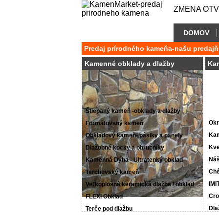
ZMENA OTVÁ
DOMOV
Predaj prírodného kameňa-našu predajň
Kamenné obklady a dlažby
Ka
Štiepaný kameň -obklady a dlažby
Okr
Formátovaný kameň
Kam
Obkladový kameň- pásiky a panely
Kve
Dlažobné kocky a obrubníky
Náš
Kamenná Dýha - Ultratenký obklad
Ché
Terchovský kameň
IMI
Veľkoplošná keramická dlažba / obklad
Cro
FLEXI Obklad
Dla
Terče pod dlažbu