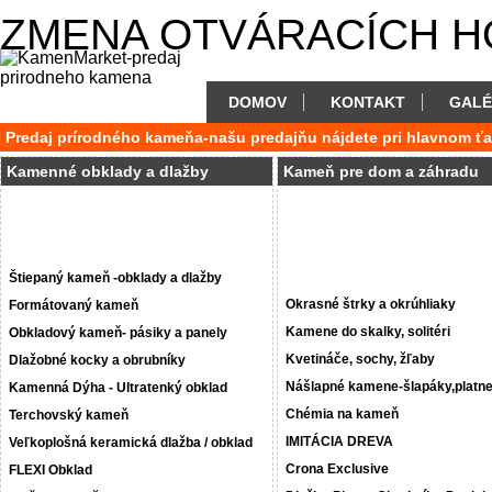
ZMENA OTVÁRACÍCH HODÍ
DOMOV
KONTAKT
GALÉ
Predaj prírodného kameňa-našu predajňu nájdete pri hlavnom ť
Kamenné obklady a dlažby
Kameň pre dom a záhradu
Štiepaný kameň -obklady a dlažby
Okrasné štrky a okrúhliaky
Formátovaný kameň
Kamene do skalky, solitéri
Obkladový kameň- pásiky a panely
Kvetináče, sochy, žľaby
Dlažobné kocky a obrubníky
Nášlapné kamene-šlapáky,platn
Kamenná Dýha - Ultratenký obklad
Chémia na kameň
Terchovský kameň
IMITÁCIA DREVA
Veľkoplošná keramická dlažba / obklad
Crona Exclusive
FLEXI Obklad