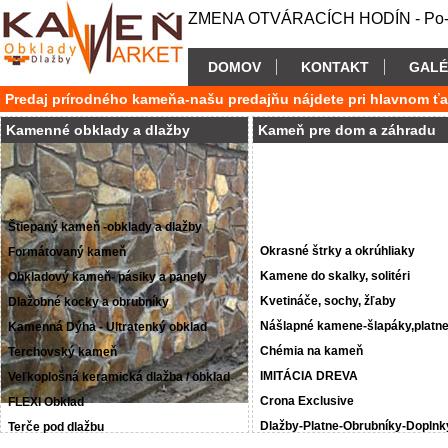
ZMENA OTVÁRACÍCH HODÍN - Po-P
DOMOV
KONTAKT
GALÉ
Predaj prírodného kameňa-našu predajňu nájdete pri hlavnom ť
Kamenné obklady a dlažby
Kameň pre dom a záhradu
Štiepaný kameň -obklady a dlažby
Okrasné štrky a okrúhliaky
Formátovaný kameň
Kamene do skalky, solitéri
Obkladový kameň- pásiky a panely
Kvetináče, sochy, žľaby
Dlažobné kocky a obrubníky
Nášlapné kamene-šlapáky,platn
Kamenná Dýha - Ultratenký obklad
Chémia na kameň
Terchovský kameň
IMITÁCIA DREVA
Veľkoplošná keramická dlažba / obklad
Crona Exclusive
FLEXI Obklad
Dlažby-Platne-Obrubníky-Doplnk
Terče pod dlažbu