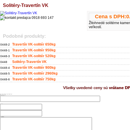
Solitéry-Travertín VK
Cena s DPH:
0
Žltohnedé solitérne kamen
veľkostí.
Podobné produkty:
Travertín VK-solitér 650kg
0448-2
Travertín VK-solitér 950kg
0448-1
Travertín VK-solitér 520kg
0448-3
Solitéry-Travertín VK
0448
Travertín VK-solitér 900kg
0448-4
Travertín VK-solitér 2960kg
0448-5
Travertín VK-solitér 750kg
0448-6
Všetky uvedené ceny sú
vrátane D
Máte otázku ohľadom tovaru? Napíšte nám
Solitéry-Travertín VK
Vaše meno a priezvisko
Telefónne číslo
Email:
Vaša požiadavka