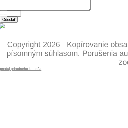
ANTISPAM - napíšte výsledok "2 krát 2" =
Copyright 2026 Kopírovanie obsahu
písomným súhlasom. Porušenia aut
zo
predaj prírodného kameňa