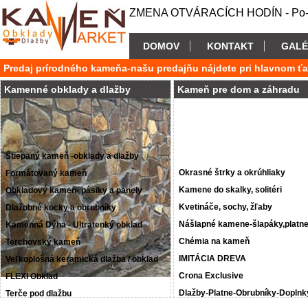
ZMENA OTVÁRACÍCH HODÍN - Po-P
DOMOV
KONTAKT
GALÉ
Predaj prírodného kameňa-našu predajňu nájdete pri hlavnom ť
Kamenné obklady a dlažby
Kameň pre dom a záhradu
Štiepaný kameň -obklady a dlažby
Okrasné štrky a okrúhliaky
Formátovaný kameň
Kamene do skalky, solitéri
Obkladový kameň- pásiky a panely
Kvetináče, sochy, žľaby
Dlažobné kocky a obrubníky
Nášlapné kamene-šlapáky,platn
Kamenná Dýha - Ultratenký obklad
Chémia na kameň
Terchovský kameň
IMITÁCIA DREVA
Veľkoplošná keramická dlažba / obklad
Crona Exclusive
FLEXI Obklad
Dlažby-Platne-Obrubníky-Doplnk
Terče pod dlažbu