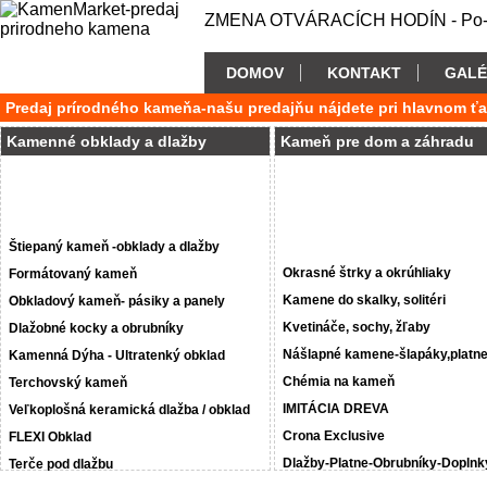
ZMENA OTVÁRACÍCH HODÍN - Po-P
DOMOV
KONTAKT
GALÉ
Predaj prírodného kameňa-našu predajňu nájdete pri hlavnom ť
Kamenné obklady a dlažby
Kameň pre dom a záhradu
Štiepaný kameň -obklady a dlažby
Okrasné štrky a okrúhliaky
Formátovaný kameň
Kamene do skalky, solitéri
Obkladový kameň- pásiky a panely
Kvetináče, sochy, žľaby
Dlažobné kocky a obrubníky
Nášlapné kamene-šlapáky,platn
Kamenná Dýha - Ultratenký obklad
Chémia na kameň
Terchovský kameň
IMITÁCIA DREVA
Veľkoplošná keramická dlažba / obklad
Crona Exclusive
FLEXI Obklad
Dlažby-Platne-Obrubníky-Doplnk
Terče pod dlažbu