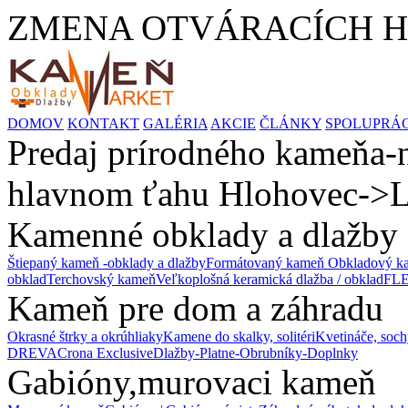
ZMENA OTVÁRACÍCH HODÍ
DOMOV
KONTAKT
GALÉRIA
AKCIE
ČLÁNKY
SPOLUPRÁ
Predaj prírodného kameňa-n
hlavnom ťahu Hlohovec->L
Kamenné obklady a dlažby
Štiepaný kameň -obklady a dlažby
Formátovaný kameň
Obkladový ka
obklad
Terchovský kameň
Veľkoplošná keramická dlažba / obklad
FLE
Kameň pre dom a záhradu
Okrasné štrky a okrúhliaky
Kamene do skalky, solitéri
Kvetináče, soch
DREVA
Crona Exclusive
Dlažby-Platne-Obrubníky-Doplnky
Gabióny,murovaci kameň