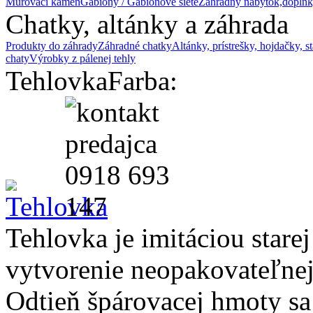
Murovací kameň
Gabióny / Gabiónové siete
Záhradný nábytok,doplnk
Chatky, altánky a záhrada
Produkty do záhrady
Záhradné chatky
Altánky, prístrešky, hojdačky, s
chaty
Výrobky z pálenej tehly
Tehlovka
Farba:
Tehlovka je imitáciou stare
vytvorenie neopakovateľnej
Odtieň špárovacej hmoty sa