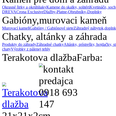
Okrasné štrky a okrúhliaky
Kamene do skalky, solitéri
Kvetináče, soch
DREVA
Crona Exclusive
Dlažby-Platne-Obrubníky-Doplnky
Gabióny,murovaci kameň
Murovací kameň
Gabióny / Gabiónové siete
Záhradný nábytok,doplnk
Chatky, altánky a záhrada
Produkty do záhrady
Záhradné chatky
Altánky, prístrešky, hojdačky, s
chaty
Výrobky z pálenej tehly
Terakotova dlažba
Farba:
21x21x2cm