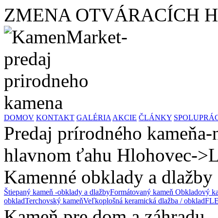
ZMENA OTVÁRACÍCH HODÍ
DOMOV
KONTAKT
GALÉRIA
AKCIE
ČLÁNKY
SPOLUPRÁ
Predaj prírodného kameňa-n
hlavnom ťahu Hlohovec->L
Kamenné obklady a dlažby
Štiepaný kameň -obklady a dlažby
Formátovaný kameň
Obkladový ka
obklad
Terchovský kameň
Veľkoplošná keramická dlažba / obklad
FLE
Kameň pre dom a záhradu