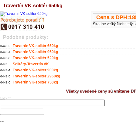
Travertín VK-solitér 650kg
Cena s DPH:
18
Stredne veľký žltohnedý s
Podobné produkty:
Travertín VK-solitér 650kg
0448-2
Travertín VK-solitér 950kg
0448-1
Travertín VK-solitér 520kg
0448-3
Solitéry-Travertín VK
0448
Travertín VK-solitér 900kg
0448-4
Travertín VK-solitér 2960kg
0448-5
Travertín VK-solitér 750kg
0448-6
Všetky uvedené ceny sú
vrátane D
Máte otázku ohľadom tovaru? Napíšte nám
Travertín VK-solitér 650kg
Vaše meno a priezvisko
Telefónne číslo
Email:
Vaša požiadavka