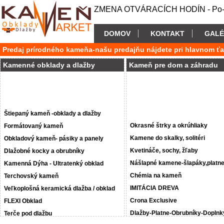
ZMENA OTVÁRACÍCH HODÍN - Po-P
DOMOV
KONTAKT
GALÉ
Predaj prírodného kameňa-našu predajňu nájdete pri hlavnom ť
Kamenné obklady a dlažby
Kameň pre dom a záhradu
Štiepaný kameň -obklady a dlažby
Okrasné štrky a okrúhliaky
Formátovaný kameň
Kamene do skalky, solitéri
Obkladový kameň- pásiky a panely
Kvetináče, sochy, žľaby
Dlažobné kocky a obrubníky
Nášlapné kamene-šlapáky,platn
Kamenná Dýha - Ultratenký obklad
Chémia na kameň
Terchovský kameň
IMITÁCIA DREVA
Veľkoplošná keramická dlažba / obklad
Crona Exclusive
FLEXI Obklad
Dlažby-Platne-Obrubníky-Doplnk
Terče pod dlažbu