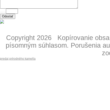
ANTISPAM - napíšte výsledok "2 krát 2" =
Copyright 2026 Kopírovanie obsahu
písomným súhlasom. Porušenia aut
zo
predaj prírodného kameňa