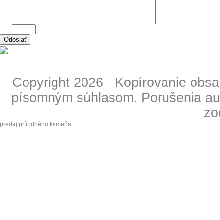
ANTISPAM - napíšte výsledok "2 krát 2" =
Copyright 2026 Kopírovanie obsahu
písomným súhlasom. Porušenia aut
zo
predaj prírodného kameňa