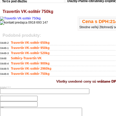
Dlažby-Platne-Obrubníky-Doplnk
Terče pod dlažbu
Travertín VK-solitér 750kg
Cena s DPH:
21
Stredne veľký žltohnedý s
Podobné produkty:
Travertín VK-solitér 650kg
0448-2
Travertín VK-solitér 950kg
0448-1
Travertín VK-solitér 520kg
0448-3
Solitéry-Travertín VK
0448
Travertín VK-solitér 900kg
0448-4
Travertín VK-solitér 2960kg
0448-5
Travertín VK-solitér 750kg
0448-6
Všetky uvedené ceny sú
vrátane D
Máte otázku ohľadom tovaru? Napíšte nám
Travertín VK-solitér 750kg
Vaše meno a priezvisko
Telefónne číslo
Email:
Vaša požiadavka