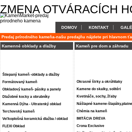
ZMENA OTVÁRACÍCH HODÍ
DOMOV
KONTAKT
GALÉ
Predaj prírodného kameňa-našu predajňu nájdete pri hlavnom ť
Kamenné obklady a dlažby
Kameň pre dom a záhradu
Štiepaný kameň -obklady a dlažby
Okrasné štrky a okrúhliaky
Formátovaný kameň
Kamene do skalky, solitéri
Obkladový kameň- pásiky a panely
Kvetináče, sochy, žľaby
Dlažobné kocky a obrubníky
Nášlapné kamene-šlapáky,platn
Kamenná Dýha - Ultratenký obklad
Chémia na kameň
Terchovský kameň
IMITÁCIA DREVA
Veľkoplošná keramická dlažba / obklad
Crona Exclusive
FLEXI Obklad