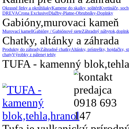
Okrasné štrky a okrúhliaky
Kamene do skalky, solitéri
Kvetináče, soch
DREVA
Crona Exclusive
Dlažby-Platne-Obrubníky-Doplnky
Gabióny,murovaci kameň
Murovací kameň
Gabióny / Gabiónové siete
Záhradný nábytok,doplnk
Chatky, altánky a záhrada
Produkty do záhrady
Záhradné chatky
Altánky, prístrešky, hojdačky, s
chaty
Výrobky z pálenej tehly
TUFA - kamenný blok,tehla
Tufa je vulkanický prírod