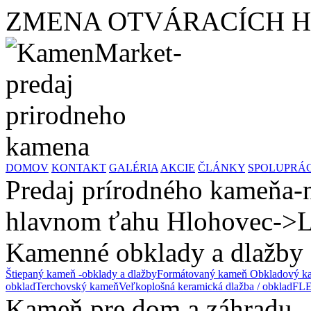
ZMENA OTVÁRACÍCH HODÍ
DOMOV
KONTAKT
GALÉRIA
AKCIE
ČLÁNKY
SPOLUPRÁ
Predaj prírodného kameňa-n
hlavnom ťahu Hlohovec->L
Kamenné obklady a dlažby
Štiepaný kameň -obklady a dlažby
Formátovaný kameň
Obkladový ka
obklad
Terchovský kameň
Veľkoplošná keramická dlažba / obklad
FLE
Kameň pre dom a záhradu