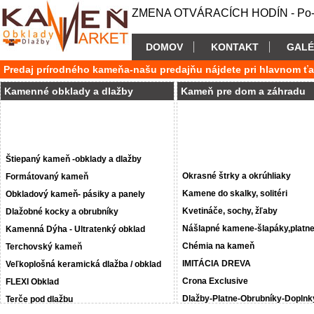
ZMENA OTVÁRACÍCH HODÍN - Po-P
DOMOV
KONTAKT
GALÉ
Predaj prírodného kameňa-našu predajňu nájdete pri hlavnom ť
Kamenné obklady a dlažby
Kameň pre dom a záhradu
Štiepaný kameň -obklady a dlažby
Okrasné štrky a okrúhliaky
Formátovaný kameň
Kamene do skalky, solitéri
Obkladový kameň- pásiky a panely
Kvetináče, sochy, žľaby
Dlažobné kocky a obrubníky
Nášlapné kamene-šlapáky,platn
Kamenná Dýha - Ultratenký obklad
Chémia na kameň
Terchovský kameň
IMITÁCIA DREVA
Veľkoplošná keramická dlažba / obklad
Crona Exclusive
FLEXI Obklad
Dlažby-Platne-Obrubníky-Doplnk
Terče pod dlažbu