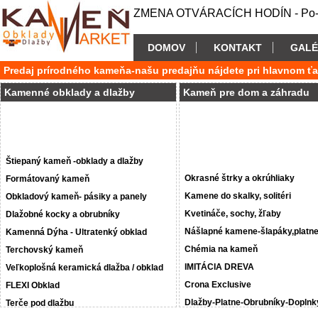
ZMENA OTVÁRACÍCH HODÍN - Po-P
DOMOV
KONTAKT
GALÉ
Predaj prírodného kameňa-našu predajňu nájdete pri hlavnom ť
Kamenné obklady a dlažby
Kameň pre dom a záhradu
Štiepaný kameň -obklady a dlažby
Okrasné štrky a okrúhliaky
Formátovaný kameň
Kamene do skalky, solitéri
Obkladový kameň- pásiky a panely
Kvetináče, sochy, žľaby
Dlažobné kocky a obrubníky
Nášlapné kamene-šlapáky,platn
Kamenná Dýha - Ultratenký obklad
Chémia na kameň
Terchovský kameň
IMITÁCIA DREVA
Veľkoplošná keramická dlažba / obklad
Crona Exclusive
FLEXI Obklad
Dlažby-Platne-Obrubníky-Doplnk
Terče pod dlažbu