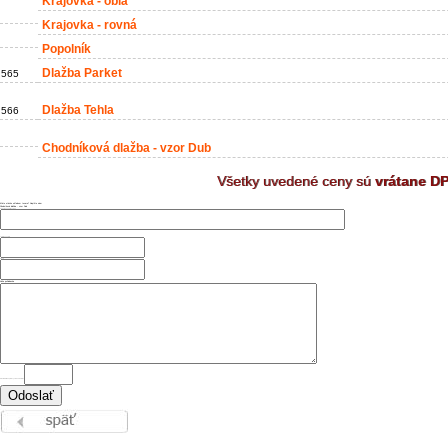
Krajovka - oblá
Krajovka - rovná
Popolník
Dlažba Parket
565
Dlažba Tehla
566
Chodníková dlažba - vzor Dub
Všetky uvedené ceny sú
vrátane D
Máte otázku ohľadom tovaru? Napíšte nám
Chodníková dlažba - vzor Dub
Vaše meno a priezvisko
Telefónne číslo
Email:
Vaša požiadavka
ANTISPAM - napíšte výsledok "2 krát 2" =