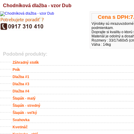
Chodníková dlažba - vzor Dub
Cena s DPH:
7
Výrobky sú mrazuvzdorné,
podmienkam.
Doprajte si kvalitu o ktorú
Materiál je odolný a dosah
Rozmery : 33/17x60x5 (c
Váha : 14kg
Podobné produkty:
Záhradný stolík
Pník
Dlažba #1
Dlažba #3
Dlažba #4
Šlapák - malý
Šlapák - stredný
Šlapák - veľký
Svahovka
Kvetináč