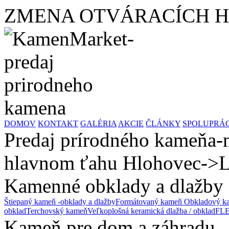
ZMENA OTVÁRACÍCH HODÍ
DOMOV
KONTAKT
GALÉRIA
AKCIE
ČLÁNKY
SPOLUPRÁ
Predaj prírodného kameňa-n
hlavnom ťahu Hlohovec->L
Kamenné obklady a dlažby
Štiepaný kameň -obklady a dlažby
Formátovaný kameň
Obkladový ka
obklad
Terchovský kameň
Veľkoplošná keramická dlažba / obklad
FLE
Kameň pre dom a záhradu