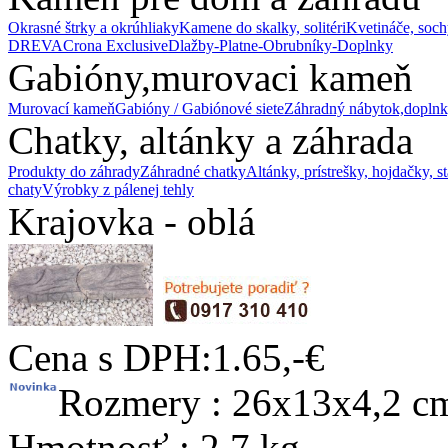
Okrasné štrky a okrúhliaky
Kamene do skalky, solitéri
Kvetináče, soch
DREVA
Crona Exclusive
Dlažby-Platne-Obrubníky-Doplnky
Gabióny,murovaci kameň
Murovací kameň
Gabióny / Gabiónové siete
Záhradný nábytok,doplnk
Chatky, altánky a záhrada
Produkty do záhrady
Záhradné chatky
Altánky, prístrešky, hojdačky, s
chaty
Výrobky z pálenej tehly
Krajovka - oblá
Cena s DPH:
1.65
,-€
Rozmery : 26x13x4,2 c
Hmotnosť : 2,7 kg