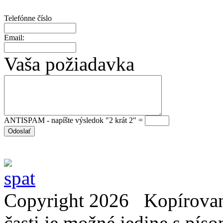
Telefónne číslo
Email:
Vaša požiadavka
ANTISPAM - napíšte výsledok "2 krát 2" =
Copyright 2026 Kopírovani
časti je možné jedine s pí